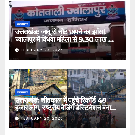
उत्तराखण्ड
उत्तराखंड: जादू से नोट छापने का झांसा!
ज्वालापुर में विधवा महिला से 9.30 लाख की
ठगी, तीन नामजद
FEBRUARY 23, 2026
उत्तराखण्ड
उत्तराखंड: शीतकाल में पहुंचे रिकॉर्ड 48
हजार लोग, राष्ट्रीय वेडिंग डेस्टिनेशन बना
त्रियुगीनारायण
FEBRUARY 20, 2026