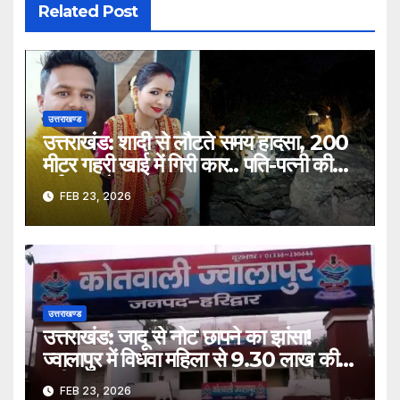
Related Post
उत्तराखण्ड
उत्तराखंड: शादी से लौटते समय हादसा, 200
मीटर गहरी खाई में गिरी कार.. पति-पत्नी की
दर्दनाक मौत
FEB 23, 2026
उत्तराखण्ड
उत्तराखंड: जादू से नोट छापने का झांसा!
ज्वालापुर में विधवा महिला से 9.30 लाख की
ठगी, तीन नामजद
FEB 23, 2026