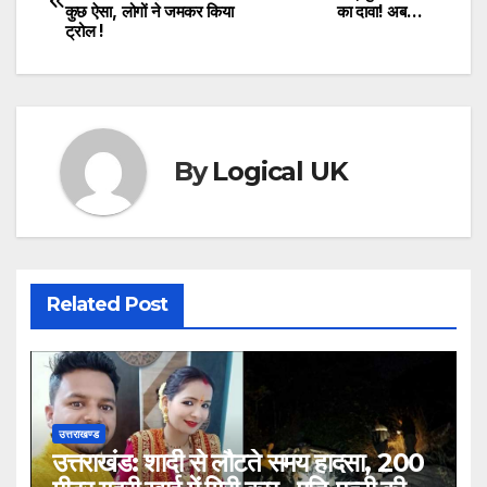
कुछ ऐसा, लोगों ने जमकर किया
का दावा! अब…
navigation
ट्रोल !
By
Logical UK
Related Post
उत्तराखण्ड
उत्तराखंड: शादी से लौटते समय हादसा, 200