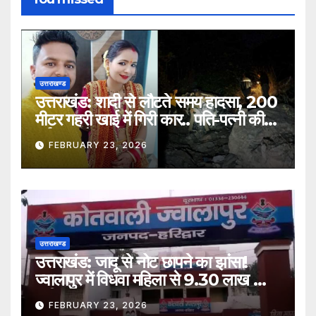
उत्तराखण्ड
उत्तराखंड: शादी से लौटते समय हादसा, 200
मीटर गहरी खाई में गिरी कार.. पति-पत्नी की
दर्दनाक मौत
FEBRUARY 23, 2026
उत्तराखण्ड
उत्तराखंड: जादू से नोट छापने का झांसा!
ज्वालापुर में विधवा महिला से 9.30 लाख की
ठगी, तीन नामजद
FEBRUARY 23, 2026