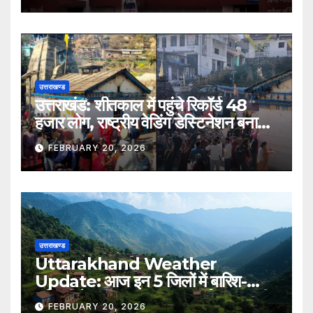
उत्तराखण्ड
उत्तराखंड: शीतकाल में पहुंचे रिकॉर्ड 48
हजार लोग, राष्ट्रीय वेडिंग डेस्टिनेशन बना
त्रियुगीनारायण
FEBRUARY 20, 2026
उत्तराखण्ड
Uttarakhand Weather
Update: आज इन 5 जिलों में बारिश-
बर्फबारी के आसार, IMD का पूर्वानुमान जारी..
FEBRUARY 20, 2026