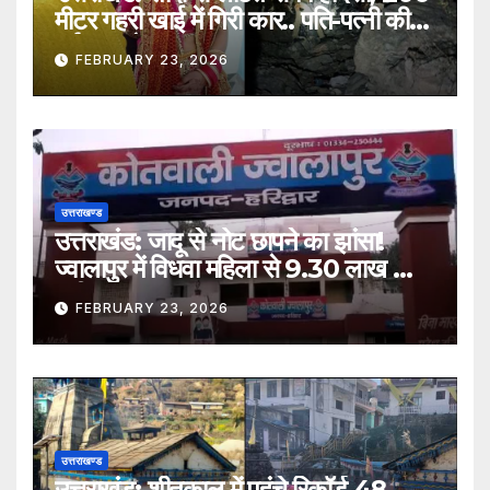
मीटर गहरी खाई में गिरी कार.. पति-पत्नी की
दर्दनाक मौत
FEBRUARY 23, 2026
उत्तराखण्ड
उत्तराखंड: जादू से नोट छापने का झांसा!
ज्वालापुर में विधवा महिला से 9.30 लाख की
ठगी, तीन नामजद
FEBRUARY 23, 2026
उत्तराखण्ड
उत्तराखंड: शीतकाल में पहुंचे रिकॉर्ड 48